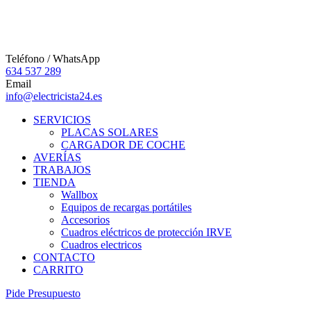
Teléfono / WhatsApp
634 537 289
Email
info@electricista24.es
SERVICIOS
PLACAS SOLARES
CARGADOR DE COCHE
AVERÍAS
TRABAJOS
TIENDA
Wallbox
Equipos de recargas portátiles
Accesorios
Cuadros eléctricos de protección IRVE
Cuadros electricos
CONTACTO
CARRITO
P
i
d
e
P
r
e
s
u
p
u
e
s
t
o