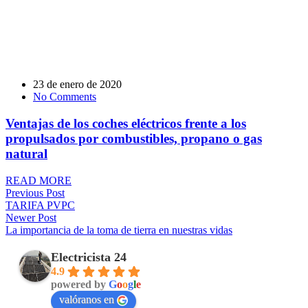
23 de enero de 2020
No Comments
Ventajas de los coches eléctricos frente a los
propulsados por combustibles, propano o gas
natural
READ MORE
Previous Post
TARIFA PVPC
Newer Post
La importancia de la toma de tierra en nuestras vidas
Electricista 24
4.9
powered by
G
o
o
g
l
e
valóranos en