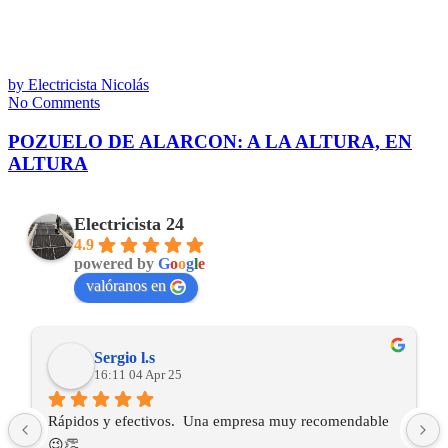
by
Electricista Nicolás
No Comments
POZUELO DE ALARCON: A LA ALTURA, EN
ALTURA
Electricista 24
4.9
powered by
G
o
o
g
l
e
valóranos en
Sergio l.s
16:11 04 Apr 25
Rápidos y efectivos.  Una empresa muy recomendable 
😉👏