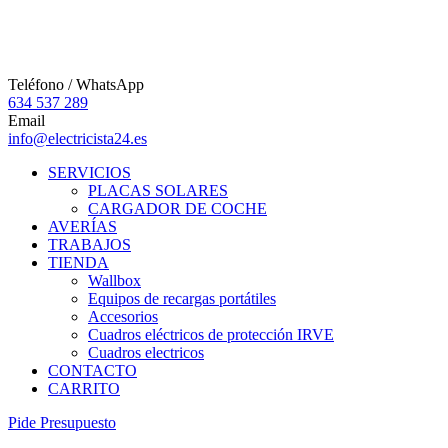
Teléfono / WhatsApp
634 537 289
Email
info@electricista24.es
SERVICIOS
PLACAS SOLARES
CARGADOR DE COCHE
AVERÍAS
TRABAJOS
TIENDA
Wallbox
Equipos de recargas portátiles
Accesorios
Cuadros eléctricos de protección IRVE
Cuadros electricos
CONTACTO
CARRITO
P
i
d
e
P
r
e
s
u
p
u
e
s
t
o