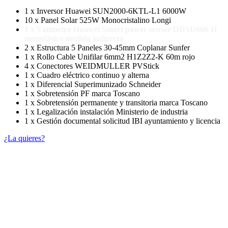
1 x Inversor Huawei SUN2000-6KTL-L1 6000W
10 x Panel Solar 525W Monocristalino Longi
1 x Vatímetro Huawei Smart power sensor DDSU666-H
monofásico medida indirecta
2 x Estructura 5 Paneles 30-45mm Coplanar Sunfer
1 x Rollo Cable Unifilar 6mm2 H1Z2Z2-K 60m rojo
4 x Conectores WEIDMULLER PVStick
1 x Cuadro eléctrico continuo y alterna
1 x Diferencial Superimunizado Schneider
1 x Sobretensión PF marca Toscano
1 x Sobretensión permanente y transitoria marca Toscano
1 x Legalización instalación Ministerio de industria
1 x Gestión documental solicitud IBI ayuntamiento y licencia
¿La quieres?