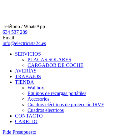
Teléfono / WhatsApp
634 537 289
Email
info@electricista24.es
SERVICIOS
PLACAS SOLARES
CARGADOR DE COCHE
AVERÍAS
TRABAJOS
TIENDA
Wallbox
Equipos de recargas portátiles
Accesorios
Cuadros eléctricos de protección IRVE
Cuadros electricos
CONTACTO
CARRITO
P
i
d
e
P
r
e
s
u
p
u
e
s
t
o