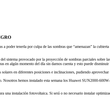
IGRO
vas a poder tenerla por culpa de las sombras que “amenazan” la cubierta
 del sistema provocado por la proyección de sombras parciales sobre las
as en algún momento del día sin darnos cuenta y esto puede disminuir l
as solares en diferentes posiciones e inclinaciones, pudiendo aprovechar 
o. Nosotros hemos instalado esta semana los Huawei SUN2000-600W-P 
 una instalación fotovoltaica. Si será o no necesario instalar optimizad