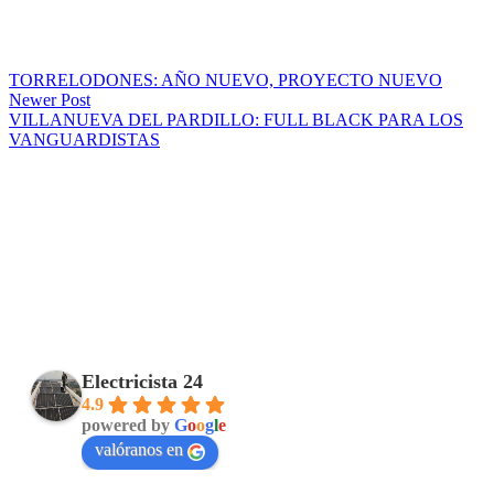
TORRELODONES: AÑO NUEVO, PROYECTO NUEVO
Newer Post
VILLANUEVA DEL PARDILLO: FULL BLACK PARA LOS
VANGUARDISTAS
Electricista 24
4.9
powered by
G
o
o
g
l
e
valóranos en