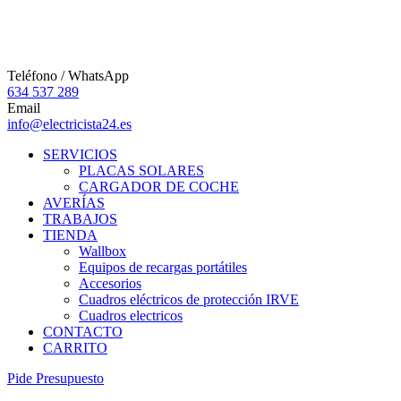
Teléfono / WhatsApp
634 537 289
Email
info@electricista24.es
SERVICIOS
PLACAS SOLARES
CARGADOR DE COCHE
AVERÍAS
TRABAJOS
TIENDA
Wallbox
Equipos de recargas portátiles
Accesorios
Cuadros eléctricos de protección IRVE
Cuadros electricos
CONTACTO
CARRITO
P
i
d
e
P
r
e
s
u
p
u
e
s
t
o