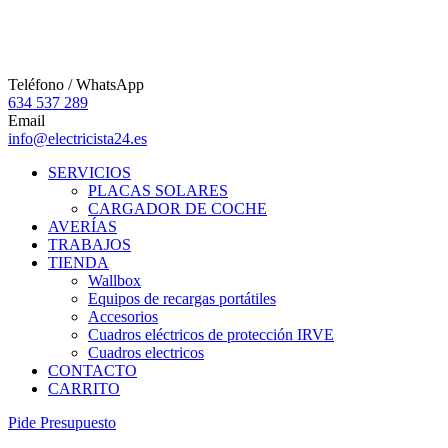
Teléfono / WhatsApp
634 537 289
Email
info@electricista24.es
SERVICIOS
PLACAS SOLARES
CARGADOR DE COCHE
AVERÍAS
TRABAJOS
TIENDA
Wallbox
Equipos de recargas portátiles
Accesorios
Cuadros eléctricos de protección IRVE
Cuadros electricos
CONTACTO
CARRITO
P
i
d
e
P
r
e
s
u
p
u
e
s
t
o