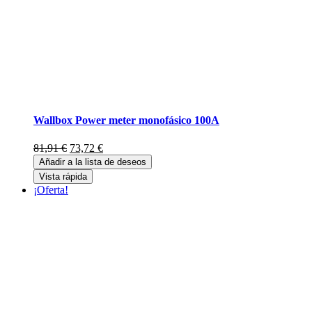
Wallbox Power meter monofásico 100A
El
El
81,91
€
73,72
€
precio
precio
Añadir a la lista de deseos
original
actual
Vista rápida
era:
es:
¡Oferta!
81,91 €.
73,72 €.