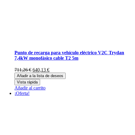
Punto de recarga para vehículo eléctrico V2C Trydan
7,4kW monofásico cable T2 5m
El
El
711,26
€
640,13
€
precio
precio
Añadir a la lista de deseos
original
actual
Vista rápida
era:
es:
Añadir al carrito
711,26 €.
640,13 €.
¡Oferta!