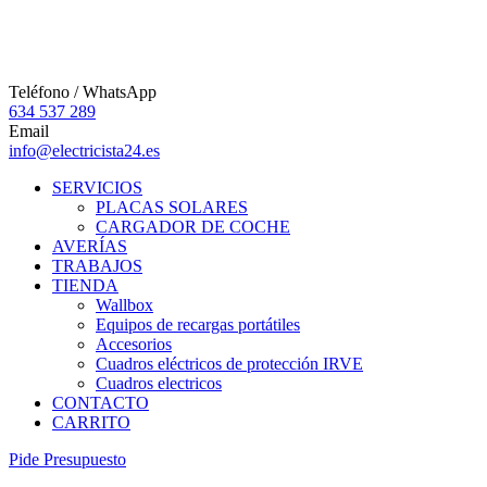
Teléfono / WhatsApp
634 537 289
Email
info@electricista24.es
SERVICIOS
PLACAS SOLARES
CARGADOR DE COCHE
AVERÍAS
TRABAJOS
TIENDA
Wallbox
Equipos de recargas portátiles
Accesorios
Cuadros eléctricos de protección IRVE
Cuadros electricos
CONTACTO
CARRITO
P
i
d
e
P
r
e
s
u
p
u
e
s
t
o