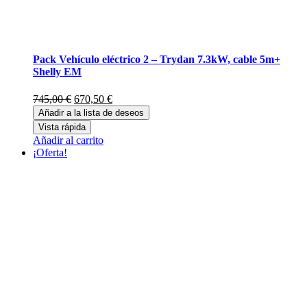
Pack Vehículo eléctrico 2 – Trydan 7.3kW, cable 5m+
Shelly EM
El
El
745,00
€
670,50
€
precio
precio
Añadir a la lista de deseos
original
actual
Vista rápida
era:
es:
Añadir al carrito
745,00 €.
670,50 €.
¡Oferta!