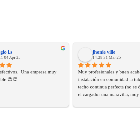
gio l.s
jhonie ville
11 04 Apr 25
14:29 31 Mar 25
efectivos.  Una empresa muy 
Muy profesionales y buen acaba
ble 😉👏
instalación en comunidad la tube
techo continua perfecta (no se d
el cargador una maravilla, muy 
y encima en sus plazos.