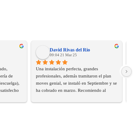
David Rivas del Rio
09:04 21 Mar 25
do, 
Una instalación perfecta, grandes 
B
ría de 
profesionales, además tramitaron el plan 
e
escuelga), 
moves genial, se instaló en Septiembre y se 
u
satisfecho 
ha cobrado en marzo. Recomiendo al 
100%