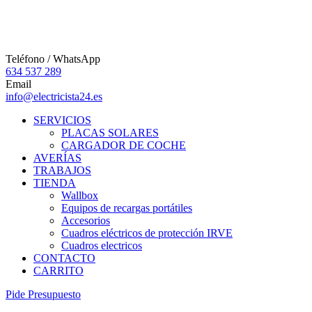
Teléfono / WhatsApp
634 537 289
Email
info@electricista24.es
SERVICIOS
PLACAS SOLARES
CARGADOR DE COCHE
AVERÍAS
TRABAJOS
TIENDA
Wallbox
Equipos de recargas portátiles
Accesorios
Cuadros eléctricos de protección IRVE
Cuadros electricos
CONTACTO
CARRITO
P
i
d
e
P
r
e
s
u
p
u
e
s
t
o