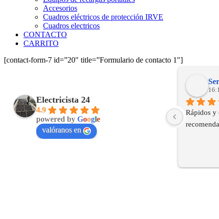
Accesorios
Cuadros eléctricos de protección IRVE
Cuadros electricos
CONTACTO
CARRITO
[contact-form-7 id=”20″ title=”Formulario de contacto 1″]
Ser
16:
Electricista 24
4.9
Rápidos y 
powered by
G
o
o
g
l
e
recomenda
valóranos en