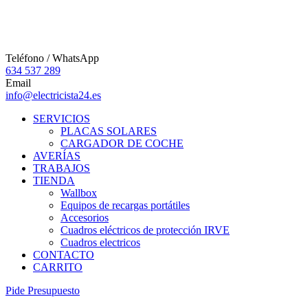
Teléfono / WhatsApp
634 537 289
Email
info@electricista24.es
SERVICIOS
PLACAS SOLARES
CARGADOR DE COCHE
AVERÍAS
TRABAJOS
TIENDA
Wallbox
Equipos de recargas portátiles
Accesorios
Cuadros eléctricos de protección IRVE
Cuadros electricos
CONTACTO
CARRITO
P
i
d
e
P
r
e
s
u
p
u
e
s
t
o