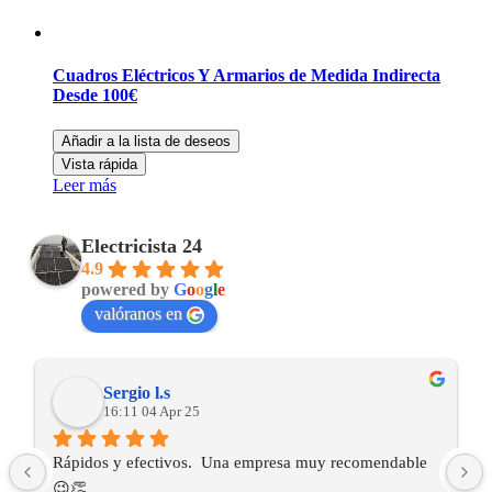
Cuadros Eléctricos Y Armarios de Medida Indirecta
Desde 100€
Añadir a la lista de deseos
Vista rápida
Leer más
Electricista 24
4.9
powered by
G
o
o
g
l
e
valóranos en
Sergio l.s
16:11 04 Apr 25
Rápidos y efectivos.  Una empresa muy recomendable 
😉👏