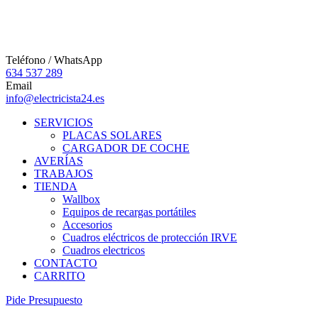
Teléfono / WhatsApp
634 537 289
Email
info@electricista24.es
SERVICIOS
PLACAS SOLARES
CARGADOR DE COCHE
AVERÍAS
TRABAJOS
TIENDA
Wallbox
Equipos de recargas portátiles
Accesorios
Cuadros eléctricos de protección IRVE
Cuadros electricos
CONTACTO
CARRITO
P
i
d
e
P
r
e
s
u
p
u
e
s
t
o