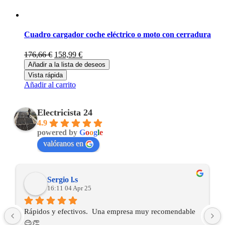
Cuadro cargador coche eléctrico o moto con cerradura
El
El
176,66
€
158,99
€
precio
precio
Añadir a la lista de deseos
original
actual
Vista rápida
era:
es:
Añadir al carrito
176,66 €.
158,99 €.
Electricista 24
4.9
powered by
G
o
o
g
l
e
valóranos en
Sergio l.s
16:11 04 Apr 25
Rápidos y efectivos.  Una empresa muy recomendable 
😉👏