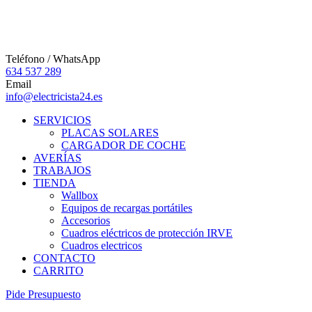
Teléfono / WhatsApp
634 537 289
Email
info@electricista24.es
SERVICIOS
PLACAS SOLARES
CARGADOR DE COCHE
AVERÍAS
TRABAJOS
TIENDA
Wallbox
Equipos de recargas portátiles
Accesorios
Cuadros eléctricos de protección IRVE
Cuadros electricos
CONTACTO
CARRITO
P
i
d
e
P
r
e
s
u
p
u
e
s
t
o