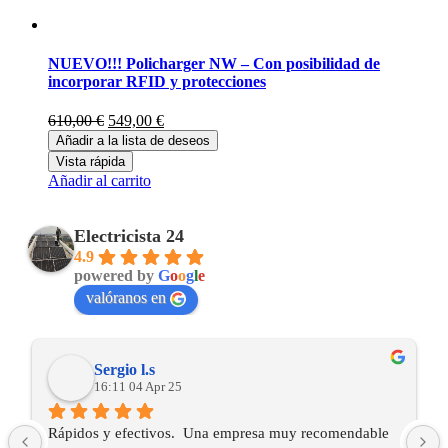
NUEVO!!! Policharger NW – Con posibilidad de
incorporar RFID y protecciones
El
El
610,00
€
549,00
€
precio
precio
Añadir a la lista de deseos
original
actual
Vista rápida
era:
es:
Añadir al carrito
610,00 €.
549,00 €.
Electricista 24
4.9
powered by
G
o
o
g
l
e
valóranos en
Sergio l.s
16:11 04 Apr 25
Rápidos y efectivos.  Una empresa muy recomendable 