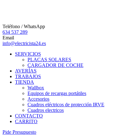
Teléfono / WhatsApp
634 537 289
Email
info@electricista24.es
SERVICIOS
PLACAS SOLARES
CARGADOR DE COCHE
AVERÍAS
TRABAJOS
TIENDA
Wallbox
Equipos de recargas portátiles
Accesorios
Cuadros eléctricos de protección IRVE
Cuadros electricos
CONTACTO
CARRITO
P
i
d
e
P
r
e
s
u
p
u
e
s
t
o