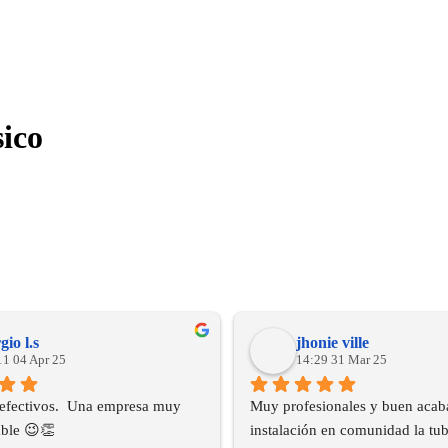
sico
gio l.s
jhonie ville
11 04 Apr 25
14:29 31 Mar 25
efectivos.  Una empresa muy 
Muy profesionales y buen acaba
ble 😉👏
instalación en comunidad la tube