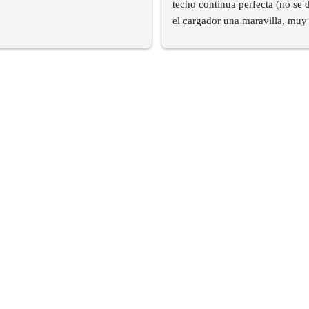
techo continua perfecta (no se d
el cargador una maravilla, muy 
y encima en sus plazos.