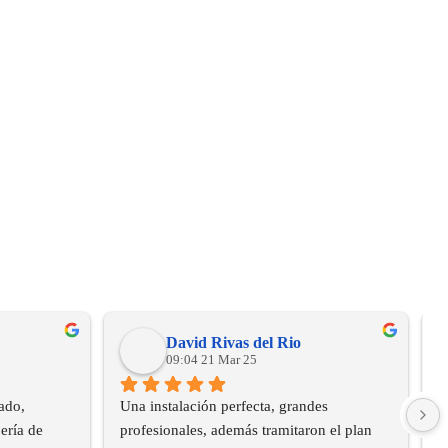
David Rivas del Rio
09:04 21 Mar 25
do, 
Una instalación perfecta, grandes 
B
ría de 
profesionales, además tramitaron el plan 
e