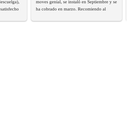
escuelga), 
moves genial, se instaló en Septiembre y se 
u
satisfecho 
ha cobrado en marzo. Recomiendo al 
100%