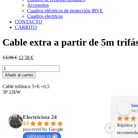
Accesorios
Cuadros eléctricos de protección IRVE
Cuadros electricos
CONTACTO
CARRITO
Cable extra a partir de 5m trifá
El
El
13,98
€
12,58
€
precio
precio
Cable
original
actual
extra
era:
es:
Añadir al carrito
a
13,98 €.
12,58 €.
partir
Cable trifásico 5×6 +0,5
de
3P 22kW
5m
trifásico
Ser
cantidad
16:
Electricista 24
4.9
Rápidos y 
powered by
G
o
o
g
l
e
recomenda
valóranos en