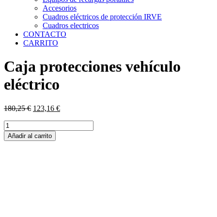
Accesorios
Cuadros eléctricos de protección IRVE
Cuadros electricos
CONTACTO
CARRITO
Caja protecciones vehículo
eléctrico
El
El
180,25
€
123,16
€
precio
precio
Caja
original
actual
protecciones
era:
es:
Añadir al carrito
vehículo
180,25 €.
123,16 €.
eléctrico
cantidad