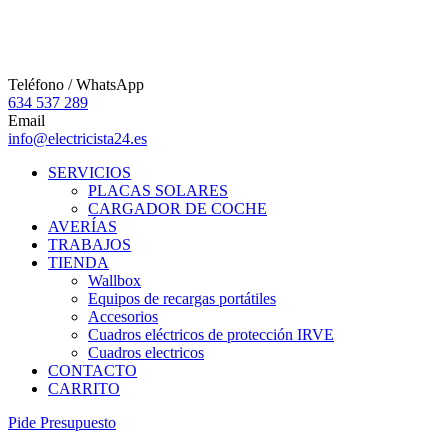
Teléfono / WhatsApp
634 537 289
Email
info@electricista24.es
SERVICIOS
PLACAS SOLARES
CARGADOR DE COCHE
AVERÍAS
TRABAJOS
TIENDA
Wallbox
Equipos de recargas portátiles
Accesorios
Cuadros eléctricos de protección IRVE
Cuadros electricos
CONTACTO
CARRITO
P
i
d
e
P
r
e
s
u
p
u
e
s
t
o