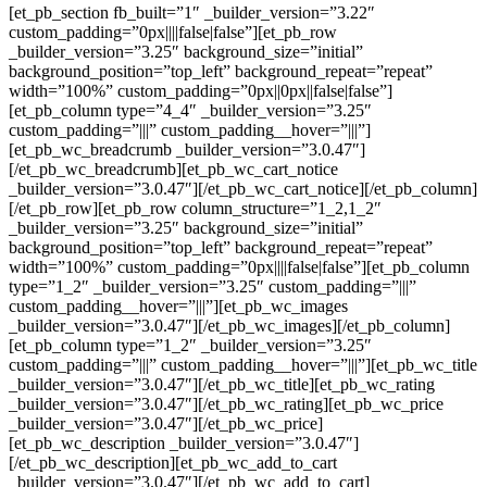
[et_pb_section fb_built=”1″ _builder_version=”3.22″
custom_padding=”0px||||false|false”][et_pb_row
_builder_version=”3.25″ background_size=”initial”
background_position=”top_left” background_repeat=”repeat”
width=”100%” custom_padding=”0px||0px||false|false”]
[et_pb_column type=”4_4″ _builder_version=”3.25″
custom_padding=”|||” custom_padding__hover=”|||”]
[et_pb_wc_breadcrumb _builder_version=”3.0.47″]
[/et_pb_wc_breadcrumb][et_pb_wc_cart_notice
_builder_version=”3.0.47″][/et_pb_wc_cart_notice][/et_pb_column]
[/et_pb_row][et_pb_row column_structure=”1_2,1_2″
_builder_version=”3.25″ background_size=”initial”
background_position=”top_left” background_repeat=”repeat”
width=”100%” custom_padding=”0px||||false|false”][et_pb_column
type=”1_2″ _builder_version=”3.25″ custom_padding=”|||”
custom_padding__hover=”|||”][et_pb_wc_images
_builder_version=”3.0.47″][/et_pb_wc_images][/et_pb_column]
[et_pb_column type=”1_2″ _builder_version=”3.25″
custom_padding=”|||” custom_padding__hover=”|||”][et_pb_wc_title
_builder_version=”3.0.47″][/et_pb_wc_title][et_pb_wc_rating
_builder_version=”3.0.47″][/et_pb_wc_rating][et_pb_wc_price
_builder_version=”3.0.47″][/et_pb_wc_price]
[et_pb_wc_description _builder_version=”3.0.47″]
[/et_pb_wc_description][et_pb_wc_add_to_cart
_builder_version=”3.0.47″][/et_pb_wc_add_to_cart]