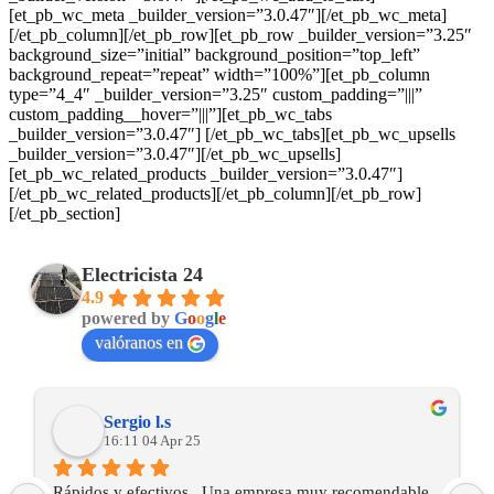
[et_pb_wc_meta _builder_version=”3.0.47″][/et_pb_wc_meta]
[/et_pb_column][/et_pb_row][et_pb_row _builder_version=”3.25″
background_size=”initial” background_position=”top_left”
background_repeat=”repeat” width=”100%”][et_pb_column
type=”4_4″ _builder_version=”3.25″ custom_padding=”|||”
custom_padding__hover=”|||”][et_pb_wc_tabs
_builder_version=”3.0.47″] [/et_pb_wc_tabs][et_pb_wc_upsells
_builder_version=”3.0.47″][/et_pb_wc_upsells]
[et_pb_wc_related_products _builder_version=”3.0.47″]
[/et_pb_wc_related_products][/et_pb_column][/et_pb_row]
[/et_pb_section]
Electricista 24
4.9
powered by
G
o
o
g
l
e
valóranos en
Sergio l.s
16:11 04 Apr 25
Rápidos y efectivos.  Una empresa muy recomendable 