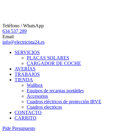
Teléfono / WhatsApp
634 537 289
Email
info@electricista24.es
SERVICIOS
PLACAS SOLARES
CARGADOR DE COCHE
AVERÍAS
TRABAJOS
TIENDA
Wallbox
Equipos de recargas portátiles
Accesorios
Cuadros eléctricos de protección IRVE
Cuadros electricos
CONTACTO
CARRITO
P
i
d
e
P
r
e
s
u
p
u
e
s
t
o