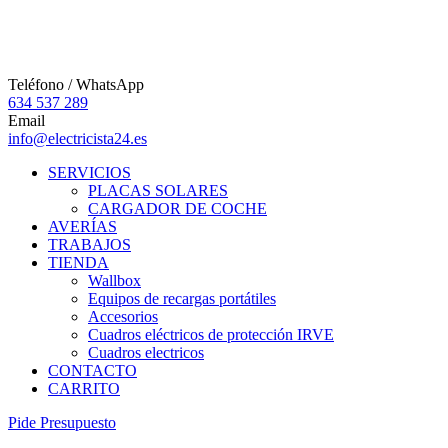
Teléfono / WhatsApp
634 537 289
Email
info@electricista24.es
SERVICIOS
PLACAS SOLARES
CARGADOR DE COCHE
AVERÍAS
TRABAJOS
TIENDA
Wallbox
Equipos de recargas portátiles
Accesorios
Cuadros eléctricos de protección IRVE
Cuadros electricos
CONTACTO
CARRITO
P
i
d
e
P
r
e
s
u
p
u
e
s
t
o