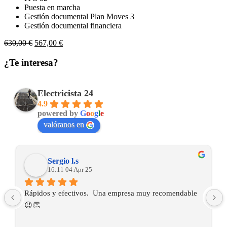
Puesta en marcha
Gestión documental Plan Moves 3
Gestión documental financiera
El
El
630,00
€
567,00
€
precio
precio
original
actual
¿Te interesa?
era:
es:
630,00 €.
567,00 €.
Electricista 24
4.9
powered by
G
o
o
g
l
e
valóranos en
Sergio l.s
16:11 04 Apr 25
Rápidos y efectivos.  Una empresa muy recomendable 
😉👏