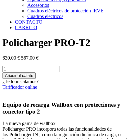
Accesorios
Cuadros eléctricos de protección IRVE
Cuadros electricos
CONTACTO
CARRITO
Policharger PRO-T2
El
El
630,00
€
567,00
€
precio
precio
Policharger
original
actual
PRO-
era:
es:
Añadir al carrito
T2
630,00 €.
567,00 €.
¿Te lo instalamos?
cantidad
Tarificador online
Equipo de recarga Wallbox con protecciones y
conector tipo 2
La nueva gama de wallbox
Policharger PRO incorpora todas las funcionalidades de
los Policharger IN , como la regulación dinámica de carga, o