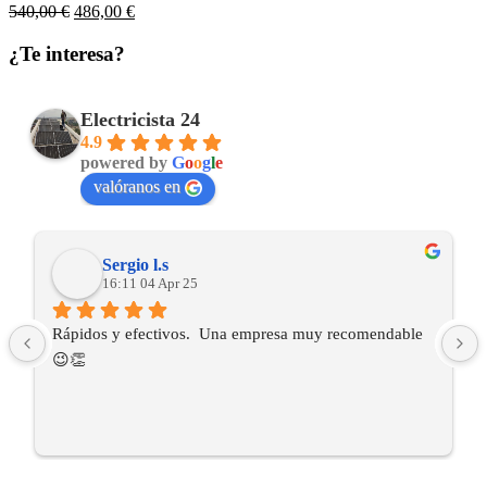
El
El
540,00
€
486,00
€
precio
precio
original
actual
¿Te interesa?
era:
es:
540,00 €.
486,00 €.
Electricista 24
4.9
powered by
G
o
o
g
l
e
valóranos en
Sergio l.s
16:11 04 Apr 25
Rápidos y efectivos.  Una empresa muy recomendable 
😉👏