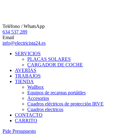
Teléfono / WhatsApp
634 537 289
Email
info@electricista24.es
SERVICIOS
PLACAS SOLARES
CARGADOR DE COCHE
AVERÍAS
TRABAJOS
TIENDA
Wallbox
Equipos de recargas portátiles
Accesorios
Cuadros eléctricos de protección IRVE
Cuadros electricos
CONTACTO
CARRITO
P
i
d
e
P
r
e
s
u
p
u
e
s
t
o