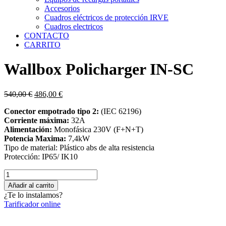
Accesorios
Cuadros eléctricos de protección IRVE
Cuadros electricos
CONTACTO
CARRITO
Wallbox Policharger IN-SC
El
El
540,00
€
486,00
€
precio
precio
Conector empotrado
tipo 2:
(IEC 62196)
original
actual
Corriente máxima:
32A
era:
es:
Alimentación:
Monofásica 230V (F+N+T)
540,00 €.
486,00 €.
Potencia Maxima:
7,4kW
Tipo de material: Plástico abs de alta resistencia
Protección: IP65/ IK10
Wallbox
Policharger
Añadir al carrito
IN-
¿Te lo instalamos?
SC
Tarificador online
cantidad