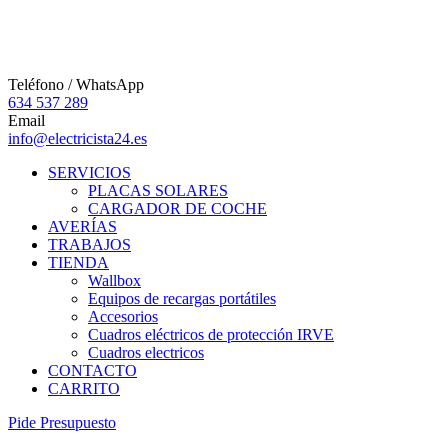
Teléfono / WhatsApp
634 537 289
Email
info@electricista24.es
SERVICIOS
PLACAS SOLARES
CARGADOR DE COCHE
AVERÍAS
TRABAJOS
TIENDA
Wallbox
Equipos de recargas portátiles
Accesorios
Cuadros eléctricos de protección IRVE
Cuadros electricos
CONTACTO
CARRITO
P
i
d
e
P
r
e
s
u
p
u
e
s
t
o