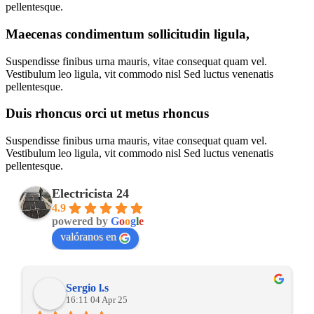
pellentesque.
Maecenas condimentum sollicitudin ligula,
Suspendisse finibus urna mauris, vitae consequat quam vel.
Vestibulum leo ligula, vit commodo nisl Sed luctus venenatis
pellentesque.
Duis rhoncus orci ut metus rhoncus
Suspendisse finibus urna mauris, vitae consequat quam vel.
Vestibulum leo ligula, vit commodo nisl Sed luctus venenatis
pellentesque.
Electricista 24
4.9
powered by
G
o
o
g
l
e
valóranos en
Sergio l.s
16:11 04 Apr 25