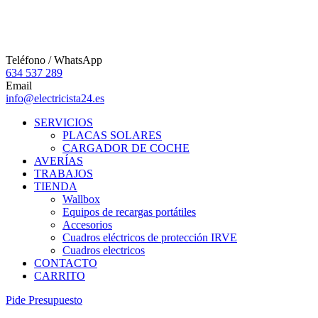
Teléfono / WhatsApp
634 537 289
Email
info@electricista24.es
SERVICIOS
PLACAS SOLARES
CARGADOR DE COCHE
AVERÍAS
TRABAJOS
TIENDA
Wallbox
Equipos de recargas portátiles
Accesorios
Cuadros eléctricos de protección IRVE
Cuadros electricos
CONTACTO
CARRITO
P
i
d
e
P
r
e
s
u
p
u
e
s
t
o