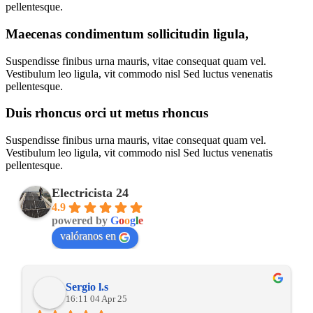
pellentesque.
Maecenas condimentum sollicitudin ligula,
Suspendisse finibus urna mauris, vitae consequat quam vel.
Vestibulum leo ligula, vit commodo nisl Sed luctus venenatis
pellentesque.
Duis rhoncus orci ut metus rhoncus
Suspendisse finibus urna mauris, vitae consequat quam vel.
Vestibulum leo ligula, vit commodo nisl Sed luctus venenatis
pellentesque.
Electricista 24
4.9
powered by
G
o
o
g
l
e
valóranos en
Sergio l.s
16:11 04 Apr 25