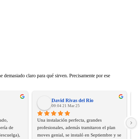
ene demasiado claro para qué sirven. Precisamente por ese
David Rivas del Rio
09:04 21 Mar 25
do, 
Una instalación perfecta, grandes 
B
ría de 
profesionales, además tramitaron el plan 
e
escuelga), 
moves genial, se instaló en Septiembre y se 
u