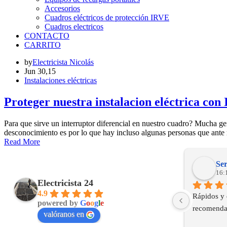
Accesorios
Cuadros eléctricos de protección IRVE
Cuadros electricos
CONTACTO
CARRITO
by
Electricista Nicolás
Jun 30,15
Instalaciones eléctricas
Proteger nuestra instalacion eléctrica con 
Para que sirve un interruptor diferencial en nuestro cuadro? Mucha gen
desconocimiento es por lo que hay incluso algunas personas que ante 
Read More
Ser
16:
Electricista 24
4.9
Rápidos y 
powered by
G
o
o
g
l
e
recomenda
valóranos en