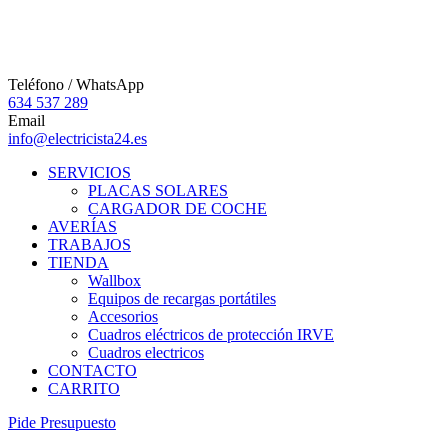
Teléfono / WhatsApp
634 537 289
Email
info@electricista24.es
SERVICIOS
PLACAS SOLARES
CARGADOR DE COCHE
AVERÍAS
TRABAJOS
TIENDA
Wallbox
Equipos de recargas portátiles
Accesorios
Cuadros eléctricos de protección IRVE
Cuadros electricos
CONTACTO
CARRITO
P
i
d
e
P
r
e
s
u
p
u
e
s
t
o