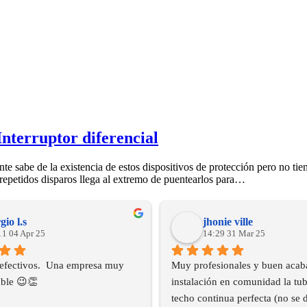
Interruptor diferencial
te sabe de la existencia de estos dispositivos de protección pero no ti
repetidos disparos llega al extremo de puentearlos para…
gio l.s
jhonie ville
11 04 Apr 25
14:29 31 Mar 25
efectivos.  Una empresa muy 
Muy profesionales y buen acaba
ble 😉👏
instalación en comunidad la tube
techo continua perfecta (no se d