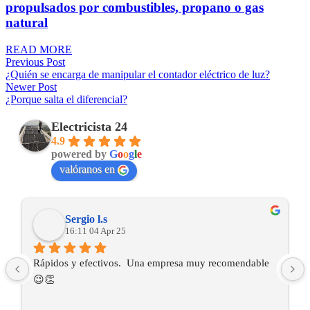
propulsados por combustibles, propano o gas
natural
READ MORE
Previous Post
¿Quién se encarga de manipular el contador eléctrico de luz?
Newer Post
¿Porque salta el diferencial?
Electricista 24
4.9
powered by
G
o
o
g
l
e
valóranos en
Sergio l.s
16:11 04 Apr 25
Rápidos y efectivos.  Una empresa muy recomendable 
😉👏