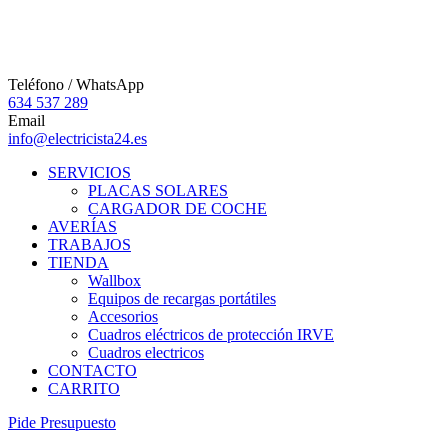
Teléfono / WhatsApp
634 537 289
Email
info@electricista24.es
SERVICIOS
PLACAS SOLARES
CARGADOR DE COCHE
AVERÍAS
TRABAJOS
TIENDA
Wallbox
Equipos de recargas portátiles
Accesorios
Cuadros eléctricos de protección IRVE
Cuadros electricos
CONTACTO
CARRITO
P
i
d
e
P
r
e
s
u
p
u
e
s
t
o