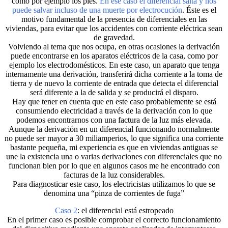
como por ejemplo los pies.
En ese caso el diferencial salta y nos
puede salvar incluso de una muerte por electrocución
. Éste es el
motivo fundamental de la presencia de diferenciales en las
viviendas, para evitar que los accidentes con corriente eléctrica sean
de gravedad.
Volviendo al tema que nos ocupa, en otras ocasiones la derivación
puede encontrarse en los aparatos eléctricos de la casa, como por
ejemplo los electrodomésticos. En este caso, un aparato que tenga
internamente una derivación, transferirá dicha corriente a la toma de
tierra y de nuevo la corriente de entrada que detecta el diferencial
será diferente a la de salida y se producirá el disparo.
Hay que tener en cuenta que en este caso probablemente se está
consumiendo electricidad a través de la derivación con lo que
podemos encontrarnos con una factura de la luz más elevada.
Aunque la derivación en un diferencial funcionando normalmente
no puede ser mayor a 30 miliamperios, lo que significa una corriente
bastante pequeña, mi experiencia es que en viviendas antiguas se
une la existencia una o varias derivaciones con diferenciales que no
funcionan bien por lo que en algunos casos me he encontrado con
facturas de la luz considerables.
Para diagnosticar este caso, los electricistas utilizamos lo que se
denomina una “pinza de corrientes de fuga”
Caso 2
: el diferencial está estropeado
En el primer caso es posible comprobar el correcto funcionamiento