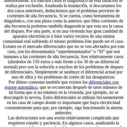
anteriormente. En muchos casos el diagnóstico de esta situación se
realiza por exclusión. Analizada la instalación, si descartamos los
dos casos anteriores, deduciremos que el problema proviene de
corrientes de alta frecuencia. Si se cuenta, como herramienta de
diagnóstico, con una pinza como la anterior, que filtra corrientes de
alta frecuencia podemos también diagnosticar que esta sea la causa
del disparo. Por otra parte, si en una vivienda hay gran cantidad de
aparatos electrónicos o bien varios vecinos de una misma
comunidad está sufriendo el mismo problema éste puede ser el caso.
Existen en el mercado diferenciales que no se ven afectados por este
caso, son los denominados “superinmunizados” o “SI” que son
inmunes a las corrientes de alta frecuencia. Son relativamente caros
(alrededor de 150 euros o más frente a los 30 de un diferencial
normal) pero son la solución a muchos de los problemas de disparo
de diferenciales. Simplemente se sustituye el diferencial actual por
uno de ellos y los problemas de cortes de luz desaparecen.
Por último comentar también que existen los
diferenciales con
rearme automático
, que se reconectan después de unos minutos de
tal forma que si no estamos en la vivienda, por ejemplo, no se
descongele la nevera. Estos diferenciales se utilizan frecuentemente
en las casa de campo donde es importante que haya electricidad
constantemente para que, por ejemplo, siga funcionando la alarma
antirrobo.
Las derivaciones son una avería relativamente complicada que
requieren estudio y paciencia. En algunos casos, analizando la