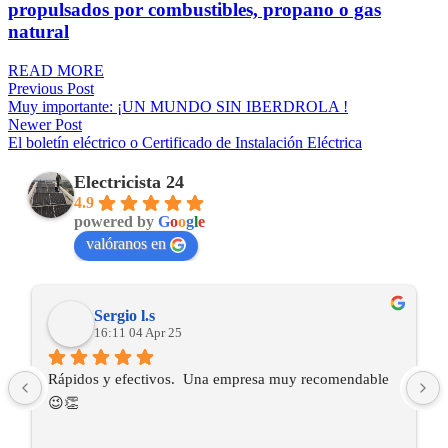
propulsados por combustibles, propano o gas
natural
READ MORE
Previous Post
Muy importante: ¡UN MUNDO SIN IBERDROLA !
Newer Post
El boletín eléctrico o Certificado de Instalación Eléctrica
Electricista 24
4.9
powered by
G
o
o
g
l
e
valóranos en
Sergio l.s
16:11 04 Apr 25
Rápidos y efectivos.  Una empresa muy recomendable 
😉👏