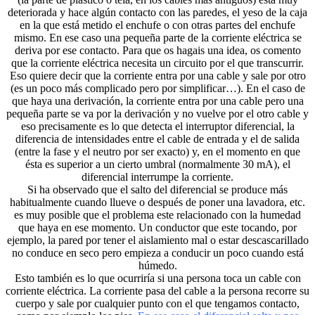
deteriorada y hace algún contacto con las paredes, el yeso de la caja
en la que está metido el enchufe o con otras partes del enchufe
mismo. En ese caso una pequeña parte de la corriente eléctrica se
deriva por ese contacto. Para que os hagais una idea, os comento
que la corriente eléctrica necesita un circuito por el que transcurrir.
Eso quiere decir que la corriente entra por una cable y sale por otro
(es un poco más complicado pero por simplificar…). En el caso de
que haya una derivación, la corriente entra por una cable pero una
pequeña parte se va por la derivación y no vuelve por el otro cable y
eso precisamente es lo que detecta el interruptor diferencial, la
diferencia de intensidades entre el cable de entrada y el de salida
(entre la fase y el neutro por ser exacto) y, en el momento en que
ésta es superior a un cierto umbral (normalmente 30 mA), el
diferencial interrumpe la corriente.
Si ha observado que el salto del diferencial se produce más
habitualmente cuando llueve o después de poner una lavadora, etc.
es muy posible que el problema este relacionado con la humedad
que haya en ese momento. Un conductor que este tocando, por
ejemplo, la pared por tener el aislamiento mal o estar descascarillado
no conduce en seco pero empieza a conducir un poco cuando está
húmedo.
Esto también es lo que ocurriría si una persona toca un cable con
corriente eléctrica. La corriente pasa del cable a la persona recorre su
cuerpo y sale por cualquier punto con el que tengamos contacto,