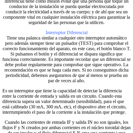
diferencial tiene como misión evitar que una persona que toque un
conductor de la instalación se pueda quedar electrocutada por
conducir la electricidad a través de su cuerpo; y de ahí que sea un
componente vital en cualquier instalación eléctrica para garantizar la
seguridad de las personas que la utilicen.
Interruptor Diferencial
Tiene una palanca similar a cualquier otro interruptor automático
pero además siempre tiene un pulsador (TEST) para comprobar el
correcto funcionamiento del aparato, en este caso, el botón blanco T.
Si pulsamos el botón y el diferencial se dispara significa que
funciona correctamente. Es importante recordar que un diferencial se
debe probar regularmente para comprobar que sigue operativo. La
recomendación es que se haga cada mes. Si no conseguimos dicha
periodicidad, debemos asegurarnos de que al menos se prueba un
par de veces al año.
Es un interruptor que tiene la capacidad de detectar la diferencia
entre la corriente de entrada y salida en un circuito. Cuando esta
diferencia supera un valor determinado (sensibilidad), para el que
está calibrado (30 mA, 300 mA, etc), el dispositvo abre el circuito,
interrumpiendo el paso de la corriente a la instalación que protege.
Cuando las corrientes de entrada IF y salida IN no son iguales, los
flujos F y N creados por ambas corrientes en el núcleo toroidal dejan
de ser iguales y el flujo diferencial F-N crea una corriente i que