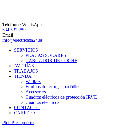
Teléfono / WhatsApp
634 537 289
Email
info@electricista24.es
SERVICIOS
PLACAS SOLARES
CARGADOR DE COCHE
AVERÍAS
TRABAJOS
TIENDA
Wallbox
Equipos de recargas portátiles
Accesorios
Cuadros eléctricos de protección IRVE
Cuadros electricos
CONTACTO
CARRITO
P
i
d
e
P
r
e
s
u
p
u
e
s
t
o