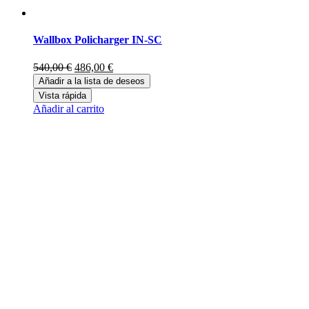
Wallbox Policharger IN-SC
El
El
540,00
€
486,00
€
precio
precio
Añadir a la lista de deseos
original
actual
Vista rápida
era:
es:
Añadir al carrito
540,00 €.
486,00 €.