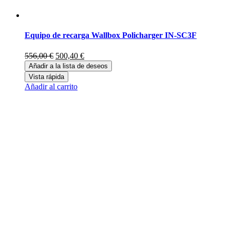
Equipo de recarga Wallbox Policharger IN-SC3F
El
El
556,00
€
500,40
€
precio
precio
Añadir a la lista de deseos
original
actual
Vista rápida
era:
es:
Añadir al carrito
556,00 €.
500,40 €.