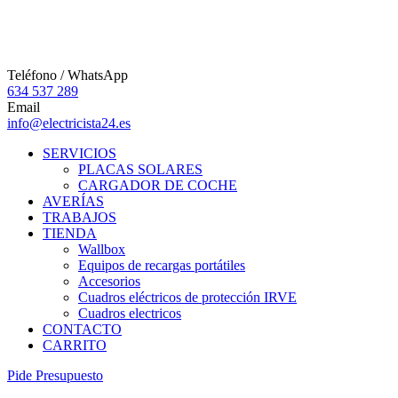
Teléfono / WhatsApp
634 537 289
Email
info@electricista24.es
SERVICIOS
PLACAS SOLARES
CARGADOR DE COCHE
AVERÍAS
TRABAJOS
TIENDA
Wallbox
Equipos de recargas portátiles
Accesorios
Cuadros eléctricos de protección IRVE
Cuadros electricos
CONTACTO
CARRITO
P
i
d
e
P
r
e
s
u
p
u
e
s
t
o