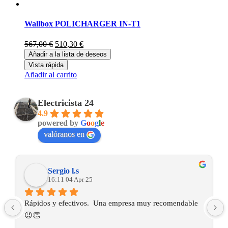
Wallbox POLICHARGER IN-T1
El
El
567,00
€
510,30
€
precio
precio
Añadir a la lista de deseos
original
actual
Vista rápida
era:
es:
Añadir al carrito
567,00 €.
510,30 €.
Electricista 24
4.9
powered by
G
o
o
g
l
e
valóranos en
Sergio l.s
16:11 04 Apr 25
Rápidos y efectivos.  Una empresa muy recomendable 
😉👏