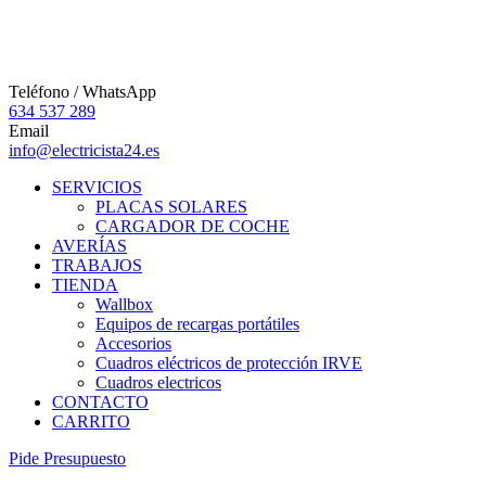
Teléfono / WhatsApp
634 537 289
Email
info@electricista24.es
SERVICIOS
PLACAS SOLARES
CARGADOR DE COCHE
AVERÍAS
TRABAJOS
TIENDA
Wallbox
Equipos de recargas portátiles
Accesorios
Cuadros eléctricos de protección IRVE
Cuadros electricos
CONTACTO
CARRITO
P
i
d
e
P
r
e
s
u
p
u
e
s
t
o