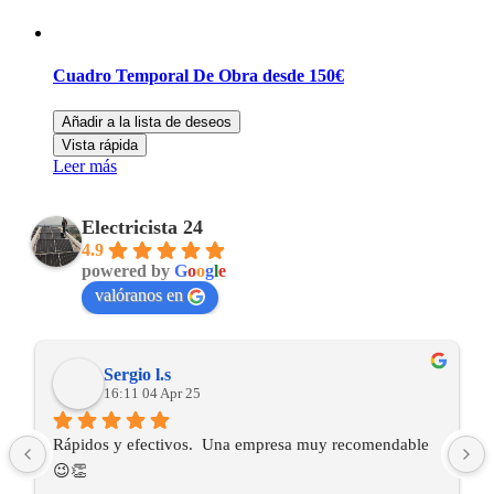
Cuadro Temporal De Obra desde 150€
Añadir a la lista de deseos
Vista rápida
Leer más
Electricista 24
4.9
powered by
G
o
o
g
l
e
valóranos en
Sergio l.s
16:11 04 Apr 25
Rápidos y efectivos.  Una empresa muy recomendable 
😉👏