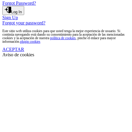
Forgot Password?
Log In
Sign Up
Forgot your password?
Este sitio web utiliza cookies para que usted tenga la mejor experiencia de usuario. Si
continúa navegando está dando su consentimiento para la aceptación de las mencionadas
cookies y la aceptación de nuestra
política de cookies
, pinche el enlace para mayor
información.
plugin cookies
ACEPTAR
Aviso de cookies