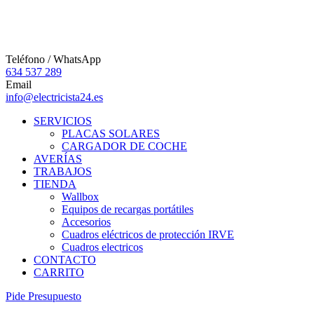
Teléfono / WhatsApp
634 537 289
Email
info@electricista24.es
SERVICIOS
PLACAS SOLARES
CARGADOR DE COCHE
AVERÍAS
TRABAJOS
TIENDA
Wallbox
Equipos de recargas portátiles
Accesorios
Cuadros eléctricos de protección IRVE
Cuadros electricos
CONTACTO
CARRITO
P
i
d
e
P
r
e
s
u
p
u
e
s
t
o