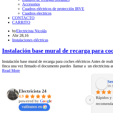
Accesorios
Cuadros eléctricos de protección IRVE
Cuadros electricos
CONTACTO
CARRITO
by
Electricista Nicolás
Abr 28,16
Instalaciones eléctricas
Instalación base mural de recarga para coc
Instalación base mural de recarga para coches eléctricos Antes de real
finca una vez firmado el documento puedes llamar a un electricista a
Read More
Ser
16:
Electricista 24
4.9
Rápidos y 
powered by
G
o
o
g
l
e
recomenda
valóranos en