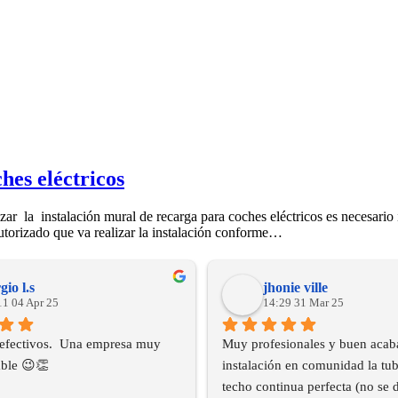
hes eléctricos
izar la instalación mural de recarga para coches eléctricos es necesario 
utorizado que va realizar la instalación conforme…
gio l.s
jhonie ville
11 04 Apr 25
14:29 31 Mar 25
efectivos.  Una empresa muy 
Muy profesionales y buen acaba
ble 😉👏
instalación en comunidad la tube
techo continua perfecta (no se d