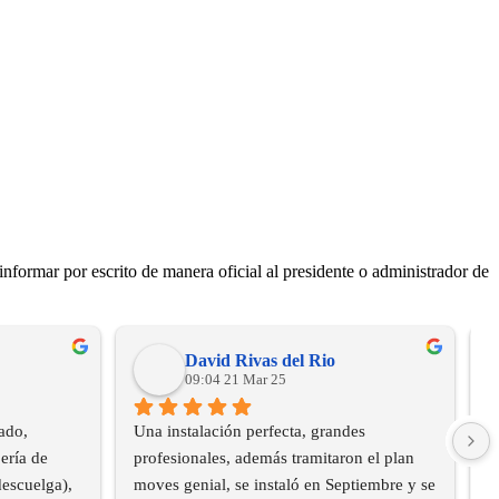
informar por escrito de manera oficial al presidente o administrador de
David Rivas del Rio
09:04 21 Mar 25
do, 
Una instalación perfecta, grandes 
B
ría de 
profesionales, además tramitaron el plan 
e
escuelga), 
moves genial, se instaló en Septiembre y se 
u