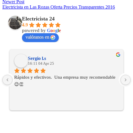
Newer Post
Electricista en Las Rozas Oferta Precios Transparentes 2016
Electricista 24
4.9
powered by
G
o
o
g
l
e
valóranos en
Sergio l.s
16:11 04 Apr 25
Rápidos y efectivos.  Una empresa muy recomendable 
😉👏