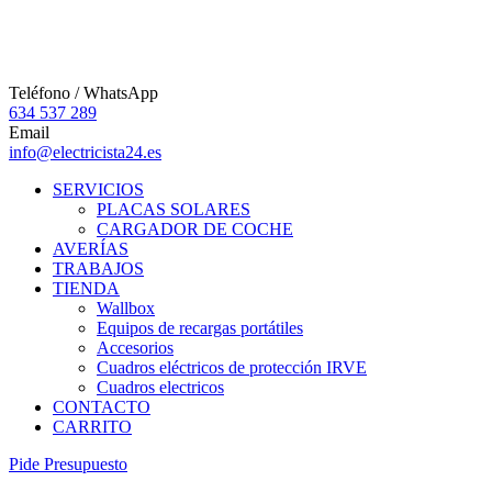
Teléfono / WhatsApp
634 537 289
Email
info@electricista24.es
SERVICIOS
PLACAS SOLARES
CARGADOR DE COCHE
AVERÍAS
TRABAJOS
TIENDA
Wallbox
Equipos de recargas portátiles
Accesorios
Cuadros eléctricos de protección IRVE
Cuadros electricos
CONTACTO
CARRITO
P
i
d
e
P
r
e
s
u
p
u
e
s
t
o