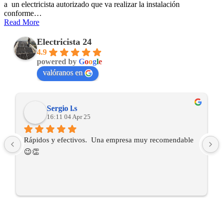
a un electricista autorizado que va realizar la instalación
conforme…
Read More
Electricista 24
4.9
powered by
G
o
o
g
l
e
valóranos en
Sergio l.s
16:11 04 Apr 25
Rápidos y efectivos.  Una empresa muy recomendable 
😉👏