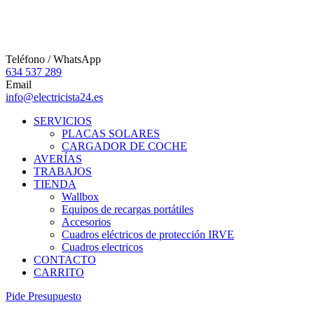
Teléfono / WhatsApp
634 537 289
Email
info@electricista24.es
SERVICIOS
PLACAS SOLARES
CARGADOR DE COCHE
AVERÍAS
TRABAJOS
TIENDA
Wallbox
Equipos de recargas portátiles
Accesorios
Cuadros eléctricos de protección IRVE
Cuadros electricos
CONTACTO
CARRITO
P
i
d
e
P
r
e
s
u
p
u
e
s
t
o