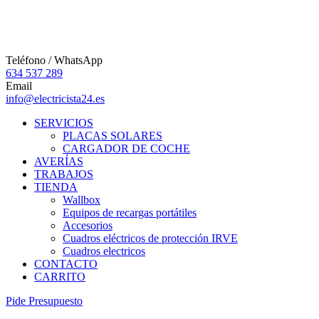
Teléfono / WhatsApp
634 537 289
Email
info@electricista24.es
SERVICIOS
PLACAS SOLARES
CARGADOR DE COCHE
AVERÍAS
TRABAJOS
TIENDA
Wallbox
Equipos de recargas portátiles
Accesorios
Cuadros eléctricos de protección IRVE
Cuadros electricos
CONTACTO
CARRITO
P
i
d
e
P
r
e
s
u
p
u
e
s
t
o